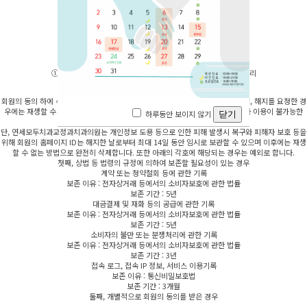
[회원의 동의가 필요한 항목]
① 회원 ID : 콘텐츠 제공에 따른 개인 식별
② 회원 이름 : 콘텐츠 제공에 따른 개인 식별
③ 비밀번호 : 본인 인증
[회원의 동의가 필요하지 않은 항목]
① 접속기록(방문일시 등) : 서비스품질 향상, 계약이행 및 분쟁처리
3. 개인정보의 보유 및 이용기간
회원의 동의 하에 수집된 개인정보는 회원 자격이 유지되는 동안 보유 및 이용되며, 해지를 요청한 경
우에는 재생할 수 없는 방법에 의하여 디스크에서 완전히 삭제하며 추후 열람이나 이용이 불가능한
하루동안 보이지 않기
상태로 처리됩니다.
단, 연세모두치과교정과치과의원는 개인정보 도용 등으로 인한 피해 발생시 복구와 피해자 보호 등을
위해 회원의 홈페이지 ID는 해지한 날로부터 최대 14일 동안 임시로 보관할 수 있으며 이후에는 재생
할 수 없는 방법으로 완전히 삭제합니다. 또한 아래의 각호에 해당되는 경우는 예외로 합니다.
첫째, 상법 등 법령의 규정에 의하여 보존할 필요성이 있는 경우
계약 또는 청약철회 등에 관한 기록
보존 이유 : 전자상거래 등에서의 소비자보호에 관한 법률
보존 기간 : 5년
대금결제 및 재화 등의 공급에 관한 기록
보존 이유 : 전자상거래 등에서의 소비자보호에 관한 법률
보존 기간 : 5년
소비자의 불만 또는 분쟁처리에 관한 기록
보존 이유 : 전자상거래 등에서의 소비자보호에 관한 법률
보존 기간 : 3년
접속 로그, 접속 IP 정보, 서비스 이용기록
보존 이유 : 통신비밀보호법
보존 기간 : 3개월
둘째, 개별적으로 회원의 동의를 받은 경우