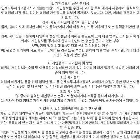
5. 개인정보의 공유 및 제공
연세모두치과교정과치과의원는 회원의 개인정보를 수집 시 고지한 목적 내에서 사용하며, 원칙적으
로 회원의 사전 동의 없이는 회원의 개인정보를 외부에 공개하지 않습니다. 다만, 아래의 경우에는 예
외로 합니다.
첫째, 회원이 사전에 공개에 동의한 경우
둘째, 홈페이지에 게시한 서비스 이용약관이나 기타 회원 서비스 등 이용약관 또는 정책을 위반한 경
우
셋째, 서비스를 이용하여 타인에게 정신적, 물질적 피해를 줌으로써 그에 대한 법적인 조치를 취하기
위하여 개인정보를 공개해야 한다고 판단되는 충분한 근거가 있는 경우
넷째, 기타 법에 의해 요구된다고 선의로 판단되는 경우
예) 관련법에 의하여 자료 제공이 강제되는 경우 또는 적법한 절차에 의한 법원, 수사기관, 기타 행정
기관의 요청이 있는 경우
6. 개인정보의 파기절차 및 방법
회원의 개인정보는 수집 및 이용목적이 달성되면 지체 없이 파기되며 파기 절차 및 방법은 아래의 기
준에 의해 관리됩니다.
1.1) 파기절차
회원이 회원가입 등을 위해 입력한 정보 등 연세모두치과교정과치과의원가 수집/이용한 정보는 이용
목적이 달성된 후 내부 방침 및 기타 관련 법령에 의한 보관 기간 동안 저장된 후 파기됩니다.
2.2) 파기방법
① 종이에 출력된 개인정보는 분쇄기로 분쇄하거나 소각을 통하여 파기합니다.
② 전자적 파일 형태로 저장된 개인정보 기록은 재생할 수 없는 기술적 방법을 사용하여 삭제합니다.
7. 회원 및 법정대리인의 권리와 그 행사방법
회원 및 법정 대리인은 언제든지 개인정보의 제공 동의 철회(회원탈퇴)를 할 수 있습니다. 개인정보의
제공 동의철회를 위해서는 서비스 내 “회원 탈퇴” 또는 “계정 삭제”를 클릭하여 탈퇴가 가능합니다.
또한, 등록되어 있는 자신 혹은 만14세 미만 아동(법정대리인에 한함)의 개인정보를 조회하거나 수정
할 수 있습니다.
회원이 개인정보의 오류에 대한 정정을 요청하신 경우에는 정정을 완료하기 전까지 당해 개인정보를
이용 또는 제공하지 않습니다. 또한 잘못된 개인정보를 제3 자에게 이미 제공한 경우에는 정정 처리결