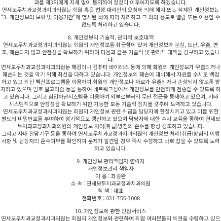
과를 제3자에게 지체 없이 통지하여 정정이 이루어지도록 하겠습니다.
연세모두치과교정과치과의원는 회원 혹은 법정 대리인의 요청에 의해 해지 또는 삭제된 개인정보는
“3. 개인정보의 보유 및 이용기간”에 명시된 바에 따라 처리하고 그 외의 용도로 열람 또는 이용할 수
없도록 처리하고 있습니다.
8. 개인정보의 기술적, 관리적 보호대책
연세모두치과교정과치과의원는 회원의 개인정보를 취급함에 있어 개인정보가 분실, 도난, 유출, 변
조, 훼손되지 않고 안전성을 확보하기 위하여 다음과 같은 기술적 및 관리적 대책을 강구하고 있습니
다.
연세모두치과교정과치과의원는 해킹이나 컴퓨터 바이러스 등에 의해 회원의 개인정보가 유출되거나
훼손되는 것을 막기 위해 최선을 다하고 있습니다. 개인정보의 훼손에 대비해서 자료를 수시로 백업
하고 있고 최신 백신프로그램을 이용하여 회원의 개인정보나 자료가 유출되거나 손상되지 않도록 방
지하고 있으며 암호 알고리즘 등을 통하여 네트워크상에서 개인정보를 안전하게 전송할 수 있도록 하
고 있습니다. 그리고 침입차단시스템을 이용하여 외부로부터의 무단 접근을 통제하고 있으며, 기타
시스템적으로 안정성을 확보하기 위한 가능한 모든 기술적 장치를 갖추려 노력하고 있습니다.
연세모두치과교정과치과의원는 회원의 개인정보 관련 취급을 담당자에 한정시키고 있고 이를 위한
별도의 비밀번호를 부여하여 정기적으로 갱신하고 있으며 담당자에 대한 수시 교육을 통하여 연세모
두치과교정과치과의원의 개인정보 처리(취급)방침의 준수를 항상 강조하고 있습니다.
그리고 사내 전담기구 등을 통하여 연세모두치과교정과치과의원의 개인정보 처리(취급)방침의 이행
사항 및 담당자의 준수여부를 확인하여 문제가 발견될 경우 즉시 수정하고 바로 잡을 수 있도록 노력
하고 있습니다.
9. 개인정보 관리책임자 연락처
개인정보관리 책임자
이 름 : 최승완
소 속 : 연세모두치과교정과치과의원
직 책 : 대표
전화번호 : 031-755-3008
10. 개인정보에 관한 민원서비스
연세모두치과교정과치과의원는 회원의 개인정보와 관련하여 회원 여러분들의 의견을 수렴하고 있으