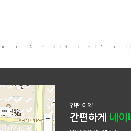
1
2
3
4
5
6
7
간편 예약
300
간편하게
네이