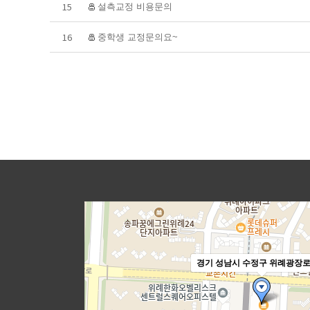
15
설측교정 비용문의
16
중학생 교정문의요~
경기 성남시 수정구 위례광장로 