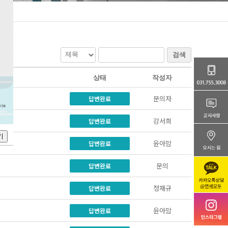
검색
상태
작성자
문의자
답변완료
강서희
답변완료
윤아맘
답변완료
문의
답변완료
정재규
답변완료
윤아맘
답변완료